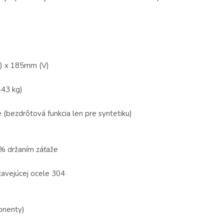
) x 185mm (V)
443 kg)
ezdrôtová funkcia len pre syntetiku)
% držaním záťaže
zavejúcej ocele 304
onenty)