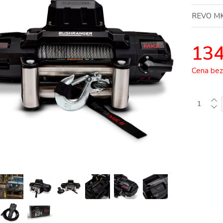
REVO MKI
134
Cena be