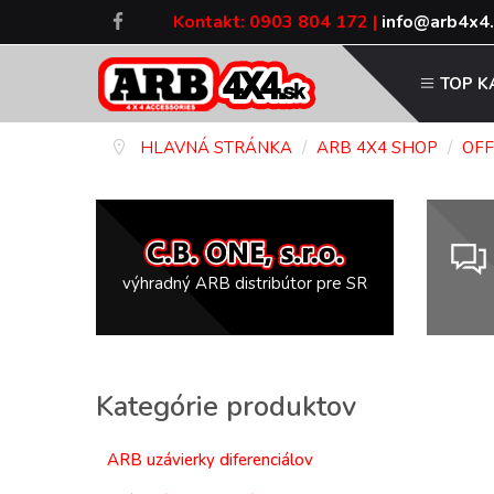
Kontakt:
0903 804 172
|
TOP K
HLAVNÁ STRÁNKA
/
ARB 4X4 SHOP
/
OFF
výhradný ARB distribútor pre SR
Kategórie produktov
ARB uzávierky diferenciálov