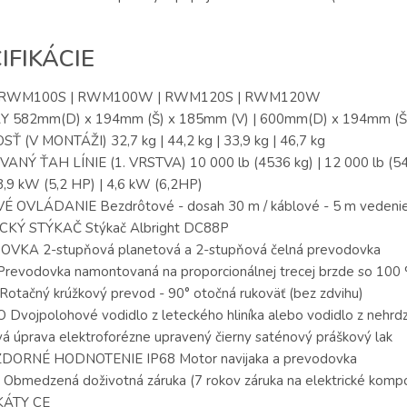
IFIKÁCIE
RWM100S | RWM100W | RWM120S | RWM120W
 582mm(D) x 194mm (Š) x 185mm (V) | 600mm(D) x 194mm (Š
 (V MONTÁŽI) 32,7 kg | 44,2 kg | 33,9 kg | 46,7 kg
NÝ ŤAH LÍNIE (1. VRSTVA) 10 000 lb (4536 kg) | 12 000 lb (5
9 kW (5,2 HP) | 4,6 kW (6,2HP)
 OVLÁDANIE Bezdrôtové - dosah 30 m / káblové - 5 m vedenie (b
CKÝ STÝKAČ Stýkač Albright DC88P
VKA 2-stupňová planetová a 2-stupňová čelná prevodovka
evodovka namontovaná na proporcionálnej trecej brzde so 100 
otačný krúžkový prevod - 90° otočná rukoväť (bez zdvihu)
Dvojpolohové vodidlo z leteckého hliníka alebo vodidlo z nehrd
á úprava elektroforézne upravený čierny saténový práškový lak
ORNÉ HODNOTENIE IP68 Motor navijaka a prevodovka
bmedzená doživotná záruka (7 rokov záruka na elektrické komp
KÁTY CE