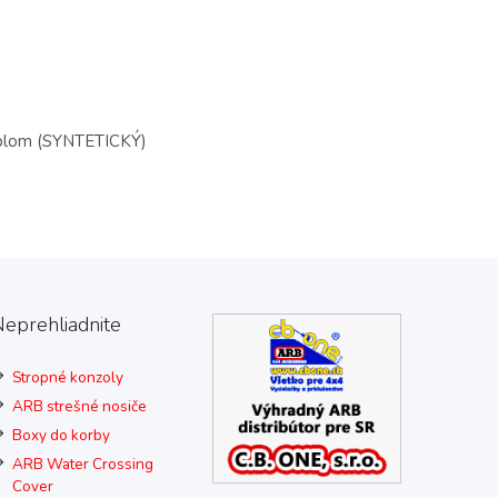
áblom (SYNTETICKÝ)
eprehliadnite
Stropné konzoly
ARB strešné nosiče
Boxy do korby
ARB Water Crossing
Cover