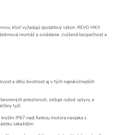
encov, ktorí vyžadujú spoľahlivý výkon. REVO MKII
problémová montáž a ovládanie, zvýšená bezpečnosť a
vosť a dlhú životnosť aj v tých najnáročnejších
iesnených priestoroch, znižuje rušivé vplyvy a
šiny tyčí.
krytím IP67 riadi funkciu motora navijaka s
evádzku zakaždým.