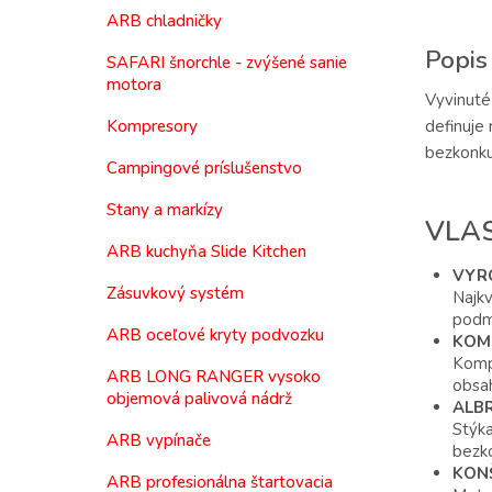
ARB chladničky
Popis
SAFARI šnorchle - zvýšené sanie
motora
Vyvinuté
definuje
Kompresory
bezkonku
Campingové príslušenstvo
Stany a markízy
VLA
ARB kuchyňa Slide Kitchen
VYRO
Zásuvkový systém
Najkv
podm
ARB oceľové kryty podvozku
KOMP
Kompa
ARB LONG RANGER vysoko
obsah
objemová palivová nádrž
ALB
Stýka
ARB vypínače
bezko
KON
ARB profesionálna štartovacia