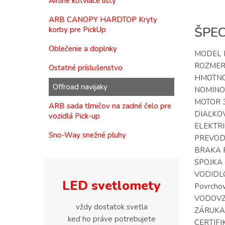
Airline kotviace lišty
ARB CANOPY HARDTOP Kryty
ŠPEC
korby pre PickUp
Oblečenie a doplnky
MODEL 
ROZMERY
Ostatné príslušenstvo
HMOTNOSŤ
Offroad navijaky
NOMINOVA
MOTOR 3,
ARB sada tlmičov na zadné čelo pre
DIAĽKOVÉ
vozidlá Pick-up
ELEKTRI
Sno-Way snežné pluhy
PREVODO
BRAKA Pr
SPOJKA R
VODIDLO 
LED svetlomety
Povrchov
VODOVZD
vždy dostatok svetla
ZÁRUKA O
keď ho práve potrebujete
CERTIFI