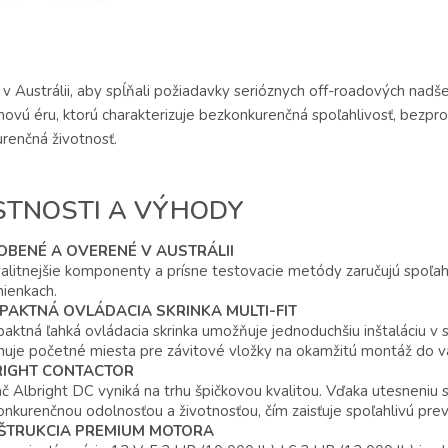
 v Austrálii, aby spĺňali požiadavky serióznych off-roadových nadš
 novú éru, ktorú charakterizuje bezkonkurenčná spoľahlivosť, bez
renčná životnosť.
STNOSTI A VÝHODY
BENÉ A OVERENÉ V AUSTRÁLII
alitnejšie komponenty a prísne testovacie metódy zaručujú spoľahli
ienkach.
AKTNÁ OVLÁDACIA SKRINKA MULTI-FIT
ktná ľahká ovládacia skrinka umožňuje jednoduchšiu inštaláciu v st
uje početné miesta pre závitové vložky na okamžitú montáž do väč
RIGHT CONTACTOR
č Albright DC vyniká na trhu špičkovou kvalitou. Vďaka utesneniu s 
nkurenčnou odolnosťou a životnosťou, čím zaisťuje spoľahlivú pr
ŠTRUKCIA PREMIUM MOTORA