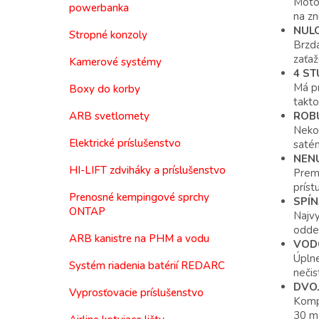
Motor
powerbanka
na zn
NUL
Stropné konzoly
Brzd
zaťaž
Kamerové systémy
4 S
Má pr
Boxy do korby
takto
ROB
ARB svetlomety
Nekom
Elektrické príslušenstvo
saté
NEN
HI-LIFT zdviháky a príslušenstvo
Premy
príst
Prenosné kempingové sprchy
SPÍ
ONTAP
Najvy
oddel
ARB kanistre na PHM a vodu
VOD
Úplne
Systém riadenia batérií REDARC
nečis
DVOJ
Vyprosťovacie príslušenstvo
Komp
30 m 