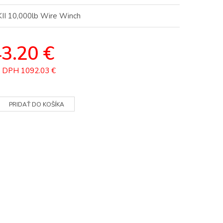
I 10,000lb Wire Winch
3.20 €
z DPH
1092.03 €