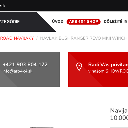
ATEGÓRIE
ÚVOD
ARB 4X4 SHOP
DÔLEŽITÉ I
ROAD NAVIJAKY
/
NAVIJAK BUSHRANGER REVO MKII WINCH
+421 903 804 172
Radi Vás privít
info@arb4x4.sk
v našom SHOWRO
Navij
10,00