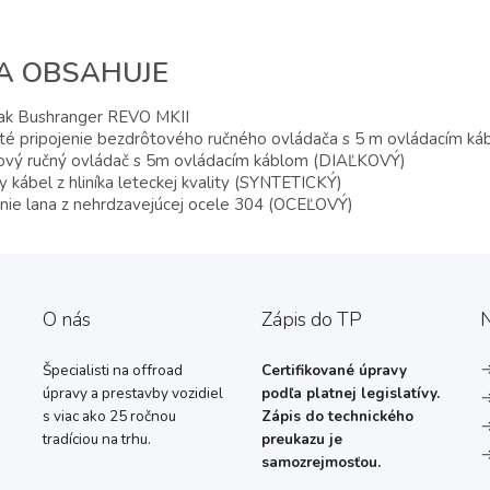
A OBSAHUJE
jak Bushranger REVO MKII
ité pripojenie bezdrôtového ručného ovládača s 5 m ovládacím k
ový ručný ovládač s 5m ovládacím káblom (DIAĽKOVÝ)
y kábel z hliníka leteckej kvality (SYNTETICKÝ)
nie lana z nehrdzavejúcej ocele 304 (OCEĽOVÝ)
O nás
Zápis do TP
N
Špecialisti na offroad
Certifikované úpravy
úpravy a prestavby vozidiel
podľa platnej legislatívy.
s viac ako 25 ročnou
Zápis do technického
tradíciou na trhu.
preukazu je
samozrejmosťou.