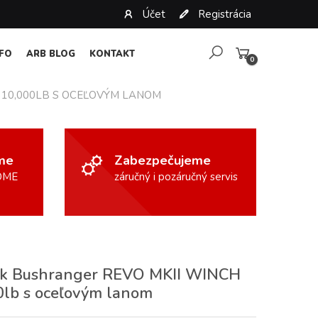
Účet
Registrácia
NFO
ARB BLOG
KONTAKT
0
 10,000LB S OCEĽOVÝM LANOM
ame
Zabezpečujeme
OME
záručný i pozáručný servis
ak Bushranger REVO MKII WINCH
0lb s oceľovým lanom