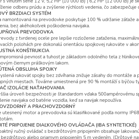
 s vinutím série 12 V, 5,2 HP (10 000 lb) | 6,2 HP (12 000 lb) je 
íženie odberu prúdu a zvýšenie rýchlosti vedenia, čo zabezpečuje d
OVÝ BRZDIACI SYSTÉM
a namontovaná na prevodovke poskytuje 100 % udržanie záťaže a 
enia, bez akéhokoľvek poškodenia navijaka.
TUPŇOVÁ PREVODOVKA
evody z tvrdenej ocele pre lepšie rozloženie zaťaženia, maximáln
vacích polohách pre dokonalú orientáciu spojkovej rukoväte v ako
USTNÁ KONŠTRUKCIA
promisná pevnosť a tuhosť je základom odolného tela z hliníkove
novým čiernym práškovým lakom.
ÚTENÁ OBSLUHA SPOJKY
slená rukoväť spojky bez zdvíhania znižuje zásahy do montáže a 
upných miestach. Továrne umiestnená pre 90 % montáží s býčou t
NAČ IZOLÁCIE NAŤAHOVANIA
ššia úroveň bezpečnosti je štandardom vďaka 500ampérovému spín
enie navijaka od batérie vozidla, keď sa navijak nepoužíva.
OVZDORNÝ A PRACHOVZDORNÝ
 utesnený motor a prevodovka sú klasifikované podľa normy IP68
totám.
ITÉ PRIPOJENIE DIAĽKOVÉHO OVLÁDAČA (IBA SYNTETICKÉ)
aktný ručný ovládač s bezdrôtovým pripojením obsahuje lakovanú
bezdrôtovo alebo priamym pripojením 5 m vedením. (Drôtové navi