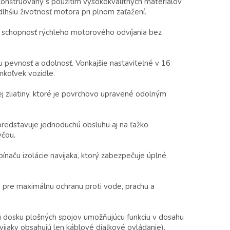
skonštruovaný s použitím vysokokvalitných materiálov
lhšiu životnosť motora pri plnom zaťažení.
schopnosť rýchleho motorového odvíjania bez
u pevnosť a odolnosť. Vonkajšie nastaviteľné v 16
mkoľvek vozidle.
j zliatiny, ktoré je povrchovo upravené odolným
predstavuje jednoduchú obsluhu aj na ťažko
yčou.
aču izolácie navijaka, ktorý zabezpečuje úplné
 pre maximálnu ochranu proti vode, prachu a
 dosku plošných spojov umožňujúcu funkciu v dosahu
jaky obsahujú len káblové diaľkové ovládanie).