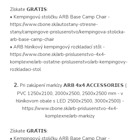
Získate 𝗚𝗥𝗔́𝗧𝗜𝗦:
• Kempingovú stoličku ARB Base Camp Chair -
https://www.cbone.sk/autostany-stresne-
stany/campingove-prislusenstvo/kempingova-stolicka-
arb-base-camp-chair
• ARB hliníkový kempingový rozkladací stôl -
https://www.cbone.sk/arb-prislusenstvo-4x4-
komplexne/arb-ostatne-prislusenstvo/arb-kempingovy-
rozkladaci-stol
2.
Pri zakúpení markízy 𝗔𝗥𝗕 𝟰𝘅𝟰 𝗔𝗖𝗖𝗘𝗦𝗦𝗢𝗥𝗜𝗘𝗦 (
PVC 1250x2100, 2000x2500, 2500x2500 mm - v
hliníkovom obale s LED 2500x2500, 3000x2500) -
https://www.cbone.sk/arb-prislusenstvo-4x4-
komplexne/arb-markizy
Získate 𝗚𝗥𝗔́𝗧𝗜𝗦:
• Kempingovú stoličku ARB Base Camp Chair -