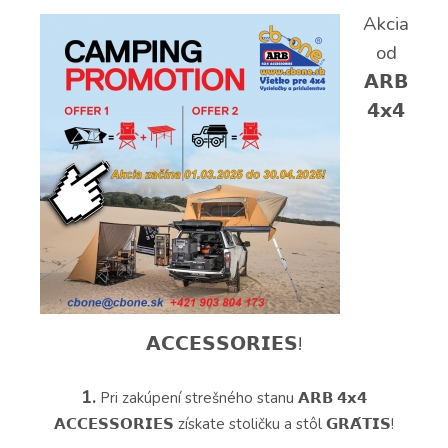
Akcia
od
𝗔𝗥𝗕
𝟰𝘅𝟰
𝗔𝗖𝗖𝗘𝗦𝗦𝗢𝗥𝗜𝗘𝗦!
1.
Pri zakúpení strešného stanu 𝗔𝗥𝗕 𝟰𝘅𝟰
𝗔𝗖𝗖𝗘𝗦𝗦𝗢𝗥𝗜𝗘𝗦 získate stoličku a stôl 𝗚𝗥𝗔́𝗧𝗜𝗦!