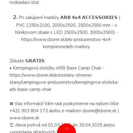
rozkladaci-stol
2.
Pri zakúpení markízy 𝗔𝗥𝗕 𝟰𝘅𝟰 𝗔𝗖𝗖𝗘𝗦𝗦𝗢𝗥𝗜𝗘𝗦 (
PVC 1250x2100, 2000x2500, 2500x2500 mm - v
hliníkovom obale s LED 2500x2500, 3000x2500) -
https://www.cbone.sk/arb-prislusenstvo-4x4-
komplexne/arb-markizy
Získate 𝗚𝗥𝗔́𝗧𝗜𝗦:
• Kempingovú stoličku ARB Base Camp Chair -
https://www.cbone.sk/autostany-stresne-
stany/campingove-prislusenstvo/kempingova-stolicka-
arb-base-camp-chair
☎️ Viac informácií Vám radi poskytneme na našom čísle
+421 903 804 173 alebo e-mailom
cbone@cbone.sk
|
www.cbone.sk
⏰ Akcia potrvá od 01.03.2025 do 30.04.2025 alebo
vypredania skladových zásob!