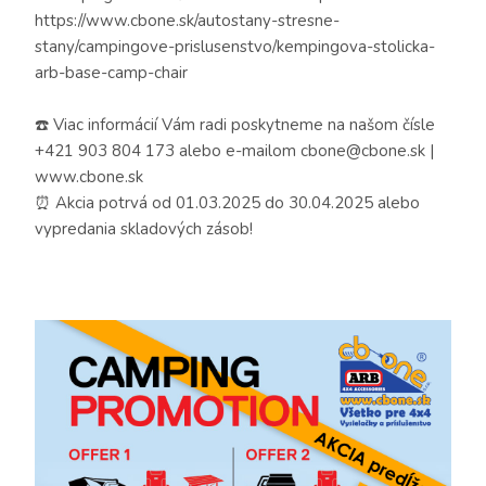
https://www.cbone.sk/autostany-stresne-
stany/campingove-prislusenstvo/kempingova-stolicka-
arb-base-camp-chair
☎️ Viac informácií Vám radi poskytneme na našom čísle
+421 903 804 173 alebo e-mailom
cbone@cbone.sk
|
www.cbone.sk
⏰ Akcia potrvá od 01.03.2025 do 30.04.2025 alebo
vypredania skladových zásob!