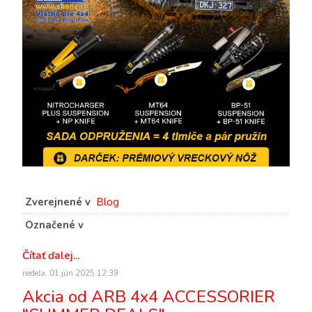
Zverejnené v
Blog
Označené v
Čítať ďalej...
nedeľa, 01 jún 2025 12:39
Akcia od ARB 4x4 ACCESSORIER