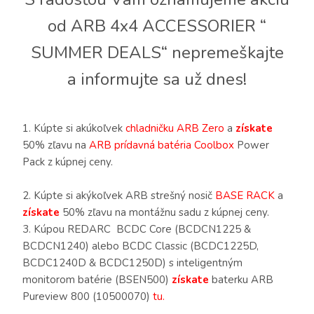
od ARB 4x4 ACCESSORIER “
SUMMER DEALS“ nepremeškajte
a informujte sa už dnes!
1. Kúpte si akúkoľvek
chladničku ARB Zero
a
získate
50% zľavu na
ARB prídavná batéria Coolbox
Power
Pack z kúpnej ceny.
2. Kúpte si akýkoľvek ARB strešný nosič
BASE RACK
a
získate
50% zľavu na montážnu sadu z kúpnej ceny.
3. Kúpou REDARC BCDC Core (BCDCN1225 &
BCDCN1240) alebo BCDC Classic (BCDC1225D,
BCDC1240D & BCDC1250D) s inteligentným
monitorom batérie (BSEN500)
získate
baterku ARB
Pureview 800 (10500070)
tu.