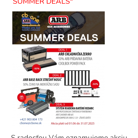
“SUMMER DEALS"
S radosťou Vám oznamujeme akciu