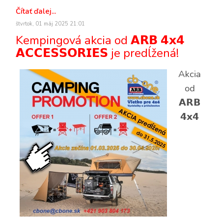
Čítať ďalej...
štvrtok, 01 máj 2025 21:01
Kempingová akcia od 𝗔𝗥𝗕 𝟰𝘅𝟰
𝗔𝗖𝗖𝗘𝗦𝗦𝗢𝗥𝗜𝗘𝗦 je predĺžená!
Akcia
od
𝗔𝗥𝗕
𝟰𝘅𝟰