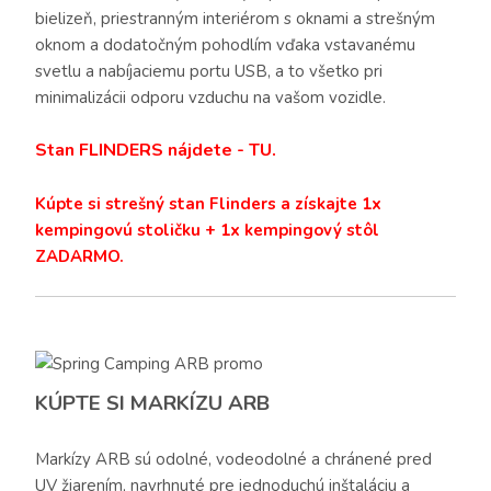
bielizeň, priestranným interiérom s oknami a strešným
oknom a dodatočným pohodlím vďaka vstavanému
svetlu a nabíjaciemu portu USB, a to všetko pri
minimalizácii odporu vzduchu na vašom vozidle.
Stan FLINDERS nájdete - TU.
Kúpte si strešný stan Flinders a získajte 1x
kempingovú stoličku + 1x kempingový stôl
ZADARMO.
KÚPTE SI MARKÍZU ARB
Markízy ARB sú odolné, vodeodolné a chránené pred
UV žiarením, navrhnuté pre jednoduchú inštaláciu a