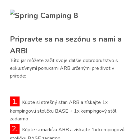
Pripravte sa na sezónu s nami a
ARB!
Túto jar môžete zažiť svoje ďalšie dobrodružstvo s
exkluzívnymi ponukami ARB určenými pre život v
prírode:
1.
Kúpte si strešný stan ARB a získajte 1x
kempingovú stoličku BASE + 1x kempingový stôl
zadarmo
2.
Kúpte si markízu ARB a získajte 1x kempingovú
stoličku BASE zadarmo