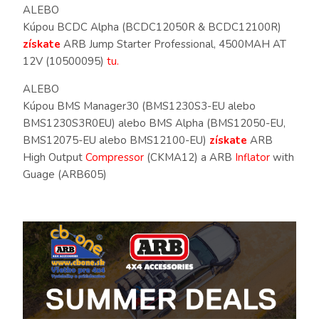
ALEBO
Kúpou BCDC Alpha (BCDC12050R & BCDC12100R)
získate
ARB Jump Starter Professional, 4500MAH AT
12V (10500095)
tu.
ALEBO
Kúpou BMS Manager30 (BMS1230S3-EU alebo
BMS1230S3R0EU) alebo BMS Alpha (BMS12050-EU,
BMS12075-EU alebo BMS12100-EU)
získate
ARB
High Output
Compressor
(CKMA12) a ARB
Inflator
with
Guage (ARB605)