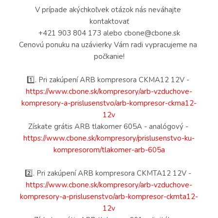
V prípade akýchkoľvek otázok nás neváhajte 
kontaktovať
+421 903 804 173 alebo 
cbone@cbone.sk
Cenovú ponuku na uzávierky Vám radi vypracujeme na 
počkanie!
1️⃣. Pri zakúpení ARB kompresora CKMA12 12V - 
https://www.cbone.sk/kompresory/arb-vzduchove-
kompresory-a-prislusenstvo/arb-kompresor-ckma12-
12v
Získate grátis ARB tlakomer 605A - analógový - 
https://www.cbone.sk/kompresory/prislusenstvo-ku-
kompresorom/tlakomer-arb-605a
2️⃣. Pri zakúpení ARB kompresora CKMTA12 12V - 
https://www.cbone.sk/kompresory/arb-vzduchove-
kompresory-a-prislusenstvo/arb-kompresor-ckmta12-
12v