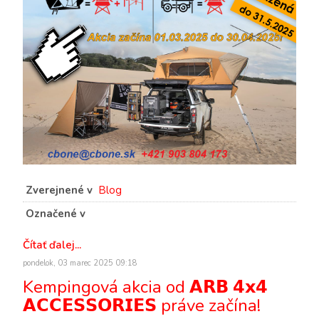
Zverejnené v
Blog
Označené v
Čítať ďalej...
pondelok, 03 marec 2025 09:18
Kempingová akcia od 𝗔𝗥𝗕 𝟰𝘅𝟰
𝗔𝗖𝗖𝗘𝗦𝗦𝗢𝗥𝗜𝗘𝗦 práve začína!