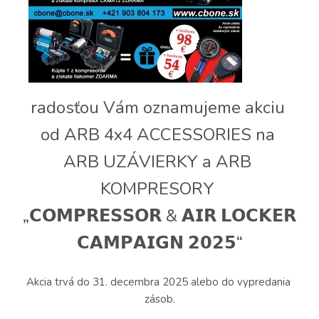
radosťou Vám oznamujeme akciu 
od ARB 4x4 ACCESSORIES na 
ARB UZÁVIERKY a ARB 
KOMPRESORY 
„𝗖𝗢𝗠𝗣𝗥𝗘𝗦𝗦𝗢𝗥 & 𝗔𝗜𝗥 𝗟𝗢𝗖𝗞𝗘𝗥 
𝗖𝗔𝗠𝗣𝗔𝗜𝗚𝗡 𝟮𝟬𝟮𝟱“
Akcia trvá do 31. decembra 2025 alebo do vypredania 
zásob.