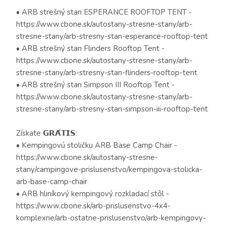
• ARB strešný stan ESPERANCE ROOFTOP TENT -
https://www.cbone.sk/autostany-stresne-stany/arb-
stresne-stany/arb-stresny-stan-esperance-rooftop-tent
• ARB strešný stan Flinders Rooftop Tent -
https://www.cbone.sk/autostany-stresne-stany/arb-
stresne-stany/arb-stresny-stan-flinders-rooftop-tent
• ARB strešný stan Simpson III Rooftop Tent -
https://www.cbone.sk/autostany-stresne-stany/arb-
stresne-stany/arb-stresny-stan-simpson-iii-rooftop-tent
Získate 𝗚𝗥𝗔́𝗧𝗜𝗦:
• Kempingovú stoličku ARB Base Camp Chair -
https://www.cbone.sk/autostany-stresne-
stany/campingove-prislusenstvo/kempingova-stolicka-
arb-base-camp-chair
• ARB hliníkový kempingový rozkladací stôl -
https://www.cbone.sk/arb-prislusenstvo-4x4-
komplexne/arb-ostatne-prislusenstvo/arb-kempingovy-