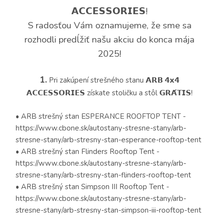
𝗔𝗖𝗖𝗘𝗦𝗦𝗢𝗥𝗜𝗘𝗦!
S radosťou Vám oznamujeme, že sme sa
rozhodli predĺžiť našu akciu do konca mája
2025!
1.
Pri zakúpení strešného stanu 𝗔𝗥𝗕 𝟰𝘅𝟰
𝗔𝗖𝗖𝗘𝗦𝗦𝗢𝗥𝗜𝗘𝗦 získate stoličku a stôl 𝗚𝗥𝗔́𝗧𝗜𝗦!
• ARB strešný stan ESPERANCE ROOFTOP TENT -
https://www.cbone.sk/autostany-stresne-stany/arb-
stresne-stany/arb-stresny-stan-esperance-rooftop-tent
• ARB strešný stan Flinders Rooftop Tent -
https://www.cbone.sk/autostany-stresne-stany/arb-
stresne-stany/arb-stresny-stan-flinders-rooftop-tent
• ARB strešný stan Simpson III Rooftop Tent -
https://www.cbone.sk/autostany-stresne-stany/arb-
stresne-stany/arb-stresny-stan-simpson-iii-rooftop-tent