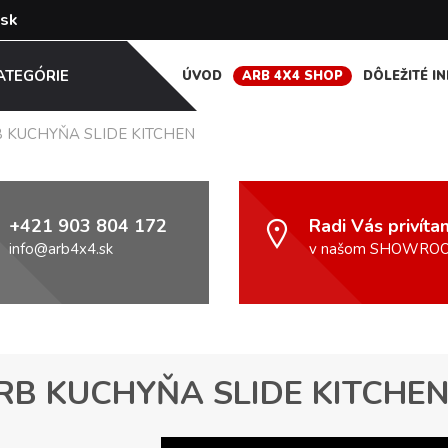
ATEGÓRIE
ÚVOD
ARB 4X4 SHOP
DÔLEŽITÉ I
 KUCHYŇA SLIDE KITCHEN
+421 903 804 172
Radi Vás privít
info@arb4x4.sk
v našom SHOWRO
RB KUCHYŇA SLIDE KITCHE