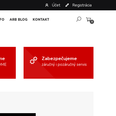
Účet
Registrácia
NFO
ARB BLOG
KONTAKT
0
ame
Zabezpečujeme
OME
záručný i pozáručný servis
N