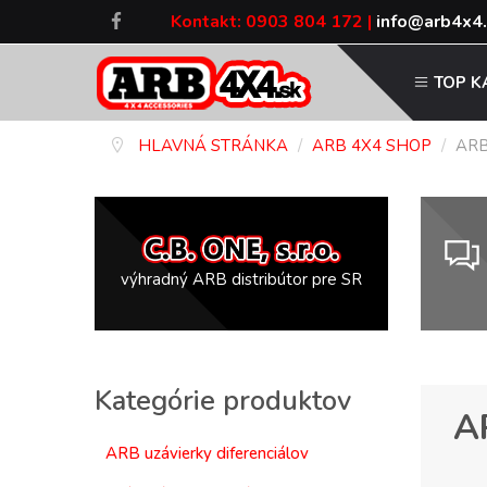
Kontakt:
0903 804 172
|
TOP K
HLAVNÁ STRÁNKA
/
ARB 4X4 SHOP
/
ARB
výhradný ARB distribútor pre SR
Kategórie produktov
A
ARB uzávierky diferenciálov