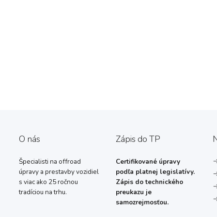
O nás
Zápis do TP
N
Špecialisti na offroad
Certifikované úpravy
úpravy a prestavby vozidiel
podľa platnej legislatívy.
s viac ako 25 ročnou
Zápis do technického
tradíciou na trhu.
preukazu je
samozrejmosťou.